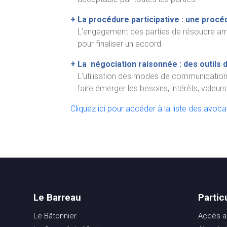
+
La procédure participative : une procéd
L’engagement des parties de résoudre amia
pour finaliser un accord.
+
La négociation raisonnée : des outils
L’utilisation des modes de communication n
faire émerger les besoins, intérêts, valeu
Cliquez ici pour accéder à la liste des avoc
Le Barreau
Partic
Le Bâtonnier
Accès au