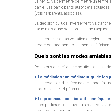
Le MARD va permettre de mettre un terme à u
partie. Les participants auront été soulagés 
(voisins/parents/associés).
La décision du juge, inversement, va trancher u
par le biais d’une solution issue de l’applicati
Le jugement n’a pas vocation à régler un confl
amère car rarement totalement satisfaisant
Quels sont les modes amiables
Pour vous conseiller une solution la plus ad
+
La médiation : un médiateur guide les 
L’intervention d’un tiers neutre, impartia
satisfaisante, et pérenne.
+
Le processus collaboratif : une équipe 
Les parties et leurs avocats respectifs so
acceptable par toutes les parties.