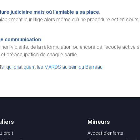
ure judiciaire mais où l’amiable a sa place.
blement leur litige alors même qu’une procédure est en cours : s
 de communication
on violente, de la reformulation ou encore de l’écoute active son
rs et préoccupation de chaque partie.
ats qui pratiquent les MARDS au sein du Barreau
uliers
Mineurs
 droit
Avocat d'enfants