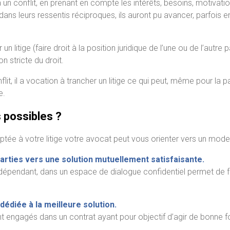
n conflit, en prenant en compte les intérêts, besoins, motivati
dans leurs ressentis réciproques, ils auront pu avancer, parfois 
n litige (faire droit à la position juridique de l’une ou de l’autre p
on stricte du droit.
it, il a vocation à trancher un litige ce qui peut, même pour la pa
e.
 possibles ?
aptée à votre litige votre avocat peut vous orienter vers un mod
parties vers une solution mutuellement satisfaisante.
l, indépendant, dans un espace de dialogue confidentiel permet de
dédiée à la meilleure solution.
nt engagés dans un contrat ayant pour objectif d’agir de bonne fo