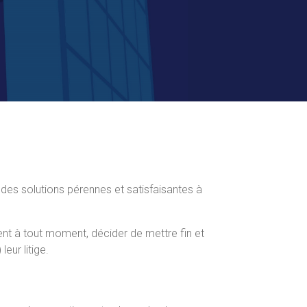
 des solutions pérennes et satisfaisantes à
vent à tout moment, décider de mettre fin et
eur litige.