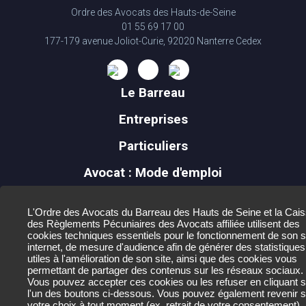
Ordre des Avocats des Hauts-de-Seine
01 55 69 17 00
177-179 avenue Joliot-Curie, 92020 Nanterre Cedex
Le Barreau
Entreprises
Particuliers
Avocat : Mode d'emploi
Mineurs
L'Ordre des Avocats du Barreau des Hauts de Seine et la Cai
Actualités
des Règlements Pécuniaires des Avocats affiliée utilisent des
cookies techniques essentiels pour le fonctionnement de son s
internet, de mesure d'audience afin de générer des statistiques
Contact
utiles à l'amélioration de son site, ainsi que des cookies vous
permettant de partager des contenus sur les réseaux sociaux.
Mentions légales
Vous pouvez accepter ces cookies ou les refuser en cliquant s
l'un des boutons ci-dessous. Vous pouvez également revenir s
Données personnelles et crédits
votre choix à tout moment (ex. retrait de votre consentement).