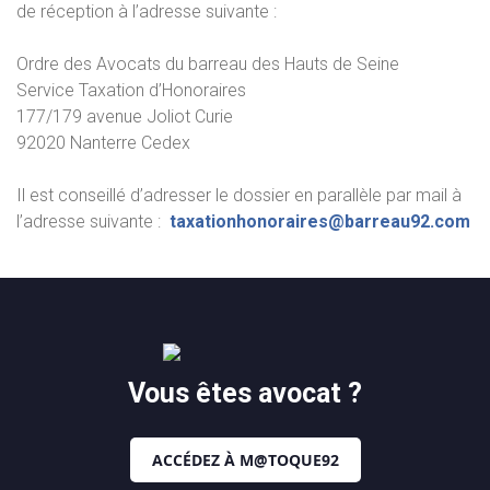
de réception à l’adresse suivante :
Ordre des Avocats du barreau des Hauts de Seine
Service Taxation d’Honoraires
177/179 avenue Joliot Curie
92020 Nanterre Cedex
Il est conseillé d’adresser le dossier en parallèle par mail à
l’adresse suivante :
taxationhonoraires@barreau92.com
Vous êtes avocat ?
ACCÉDEZ À M@TOQUE92